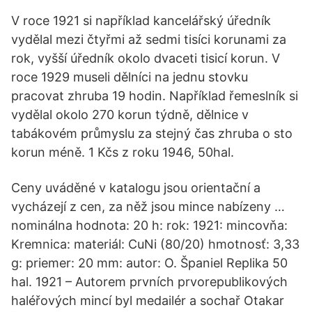
V roce 1921 si například kancelářský úředník
vydělal mezi čtyřmi až sedmi tisíci korunami za
rok, vyšší úředník okolo dvaceti tisicí korun. V
roce 1929 museli dělníci na jednu stovku
pracovat zhruba 19 hodin. Například řemeslník si
vydělal okolo 270 korun týdně, dělnice v
tabákovém průmyslu za stejný čas zhruba o sto
korun méně. 1 Kčs z roku 1946, 50hal.
Ceny uváděné v katalogu jsou orientační a
vycházejí z cen, za něž jsou mince nabízeny …
nominálna hodnota: 20 h: rok: 1921: mincovňa:
Kremnica: materiál: CuNi (80/20) hmotnosť: 3,33
g: priemer: 20 mm: autor: O. Španiel Replika 50
hal. 1921 – Autorem prvních prvorepublikových
haléřových mincí byl medailér a sochař Otakar