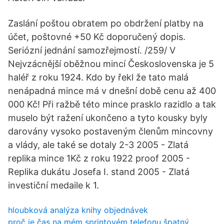
Zaslání poštou obratem po obdržení platby na
účet, poštovné +50 Kč doporučený dopis.
Seriózní jednání samozřejmostí. /259/ V
Nejvzácnější oběžnou mincí Československa je 5
haléř z roku 1924. Kdo by řekl že tato malá
nenápadná mince má v dnešní době cenu až 400
000 Kč! Při ražbě této mince prasklo razidlo a tak
muselo být ražení ukončeno a tyto kousky byly
darovány vysoko postaveným členům mincovny
a vlády, ale také se dotaly 2-3 2005 - Zlatá
replika mince 1Kč z roku 1922 proof 2005 -
Replika dukátu Josefa I. stand 2005 - Zlatá
investiční medaile k 1.
hloubková analýza knihy objednávek
proč je čas na mém sprintovém telefonu špatný