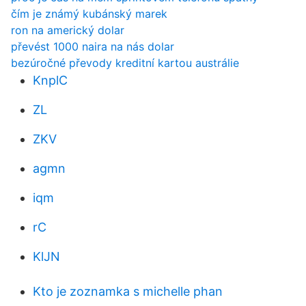
čím je známý kubánský marek
ron na americký dolar
převést 1000 naira na nás dolar
bezúročné převody kreditní kartou austrálie
KnplC
ZL
ZKV
agmn
iqm
rC
KlJN
Kto je zoznamka s michelle phan