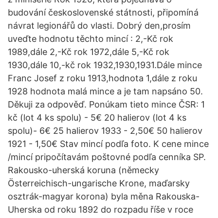
budování československé státnosti, připomíná
návrat legionářů do vlasti. Dobrý den,prosím
uveďte hodnotu těchto mincí : 2,-Kč rok
1989,dále 2,-Kč rok 1972,dále 5,-Kč rok
1930,dále 10,-kč rok 1932,1930,1931.Dále mince
Franc Josef z roku 1913,hodnota 1,dále z roku
1928 hodnota malá mince a je tam napsáno 50.
Děkuji za odpověď. Ponúkam tieto mince ČSR: 1
kč (lot 4 ks spolu) - 5€ 20 halierov (lot 4 ks
spolu)- 6€ 25 halierov 1933 - 2,50€ 50 halierov
1921 - 1,50€ Stav mincí podľa foto. K cene mince
/mincí pripočítavám poštovné podľa cenníka SP.
Rakousko-uherská koruna (německy
Österreichisch-ungarische Krone, maďarsky
osztrák-magyar korona) byla měna Rakouska-
Uherska od roku 1892 do rozpadu říše v roce