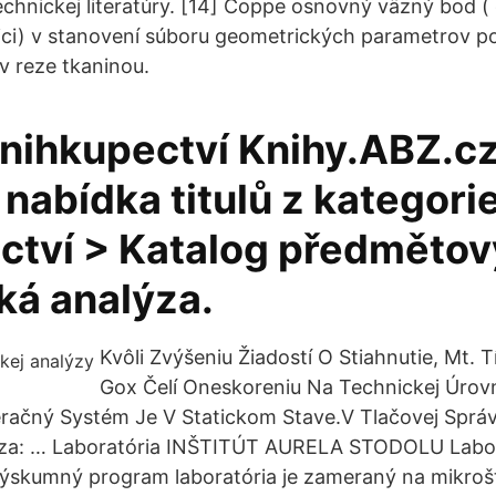
echnickej literatúry. [14] Coppe osnovný väzný bod (
ici) v stanovení súboru geometrických parametrov p
v reze tkaninou.
knihkupectví Knihy.ABZ.cz
 nabídka titulů z kategorie
ctví > Katalog předmětov
ká analýza.
Kvôli Zvýšeniu Žiadostí O Stiahnutie, Mt. 
Gox Čelí Oneskoreniu Na Technickej Úrovn
eračný Systém Je V Statickom Stave.V Tlačovej Správ
dza: … Laboratória INŠTITÚT AURELA STODOLU Labo
ýskumný program laboratória je zameraný na mikroš