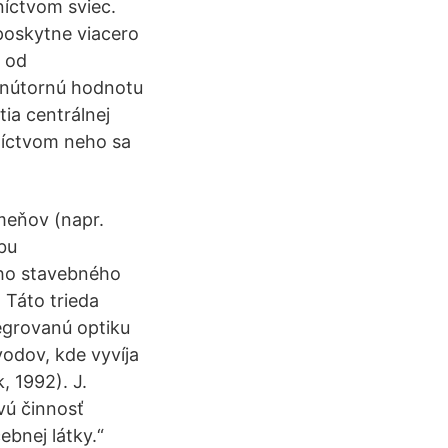
níctvom sviec.
poskytne viacero
l od
 vnútornú hodnotu
ia centrálnej
dníctvom neho sa
meňov (napr.
bu
ého stavebného
 Táto trieda
tegrovanú optiku
vodov, kde vyvíja
, 1992). J.
vú činnosť
bnej látky.“