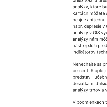
príležitosti a pr
analýzy, ktoré b
kartách môžete 
neujde ani jedna 
napr. depresie v 
analýzy v GIS vy
analýzy nám môž
nástroj slúži pr
indikátorov techn
Nenechajte sa pr
percent, Ripple 
predstavili učebn
desiatkami ďalší
analýzy trhov a 
V podmienkach te