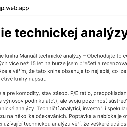
lqp.web.app
ie technickej analýz
je kniha Manuál technické analýzy – Obchodujte to co 
vých více než 15 let na burze jsem přečetl a recenzov
ze a věřím, že tato kniha obsahuje to nejlepší, co lze
 čtivé knihy napsat.
a pre komodity, stav zásob, P/E ratio, predpoklada
e výnosov podniku atď.), ale svoju pozornosť sústre
ické analýzy. Techničtí analytici, investoři i spekulan
zu na několika očekáváních. Poptávka a nabídka je 
ci užívající technickou analýzu věří, že veškeré událos