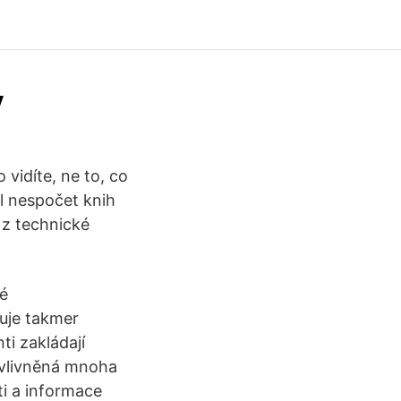
y
vidíte, ne to, co
al nespočet knih
 z technické
né
ďuje takmer
ti zakládají
ovlivněná mnoha
ti a informace