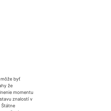
é môže byť
vahy že
Zvlnenie momentu
stavu znalostí v
: Štátne