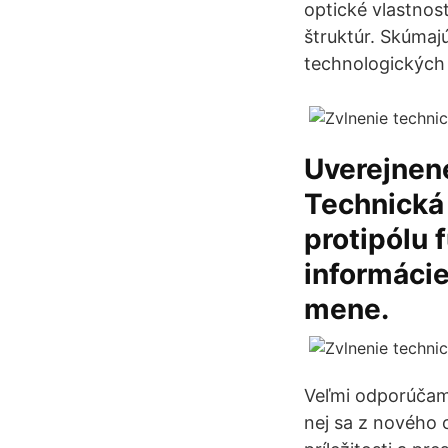
optické vlastnos
štruktúr. Skúmaj
technologických o
Uverejnené
Technická
protipólu 
informácie
mene.
Veľmi odporúčame
nej sa z nového 