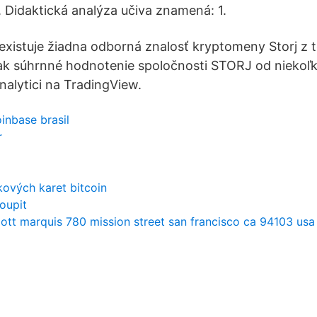
. Didaktická analýza učiva znamená: 1.
existuje žiadna odborná znalosť kryptomeny Storj z 
šak súhrnné hodnotenie spoločnosti STORJ od niekoľ
alytici na TradingView.
inbase brasil
r
ových karet bitcoin
koupit
iott marquis 780 mission street san francisco ca 94103 usa