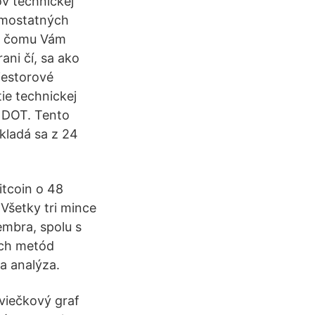
ov technickej
samostatných
ka čomu Vám
ani čí, sa ako
riestorové
ie technickej
 DOT. Tento
kladá sa z 24
itcoin o 48
Všetky tri mince
embra, spolu s
ých metód
a analýza.
viečkový graf