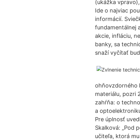
(ukážka vpravo),
Ide o najviac po
informácií. Svie
fundamentálnej a
akcie, infláciu,
banky, sa techni
snaží vyčítať bu
ohňovzdorného k
materiálu, pozri
zahŕňa: o techno
a optoelektronik
Pre úplnosť uved
Skalková: „Pod 
učiteľa, ktorá m