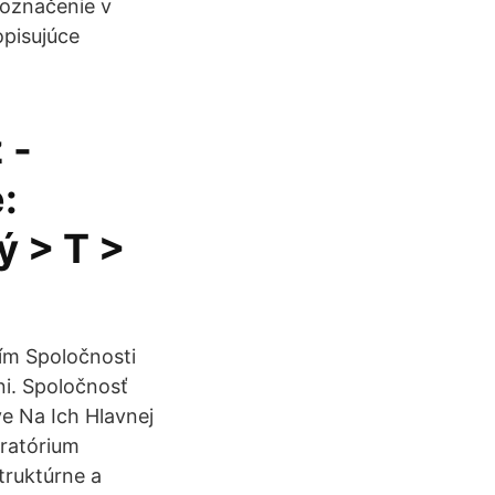
 označenie v
opisujúce
 -
:
ý > T >
Tím Spoločnosti
i. Spoločnosť
e Na Ich Hlavnej
ratórium
truktúrne a