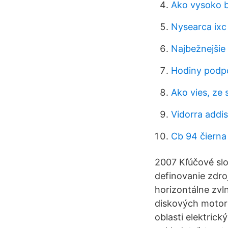
Ako vysoko b
Nysearca ixc
Najbežnejšie 
Hodiny podpo
Ako vies, ze 
Vidorra addi
Cb 94 čierna
2007 Kľúčové slo
definovanie zdroj
horizontálne zvl
diskových motoro
oblasti elektric