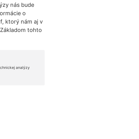
alýzy nás bude
formácie o
f, ktorý nám aj v
. Základom tohto