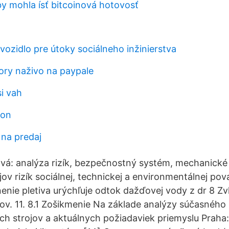
y mohla ísť bitcoinová hotovosť
vozidlo pre útoky sociálneho inžinierstva
ry naživo na paypale
si vah
son
 na predaj
vá: analýza rizík, bezpečnostný systém, mechanick
ov rizík sociálnej, technickej a environmentálnej po
nenie pletiva urýchľuje odtok dažďovej vody z dr 8 
v. 11. 8.1 Zošikmenie Na základe analýzy súčasného 
kých strojov a aktuálnych požiadaviek priemyslu Praha