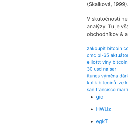
(Skalková, 1999)
V skutočnosti ne
analýzy. Tu je v
obchodníkov & an
zakoupit bitcoin co
cmc pl-65 aktuáto
elliottt vlny bitcoin
30 usd na sar
itunes výměna dárk
kolik bitcoinů lze 
san francisco marr
gio
HWUz
egkT