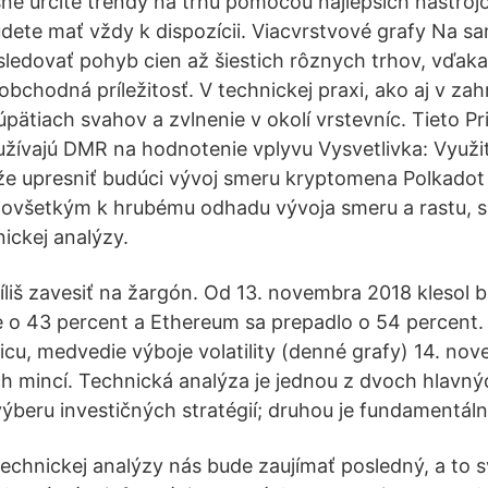
esne určite trendy na trhu pomocou najlepších nástroj
udete mať vždy k dispozícii. Viacvrstvové grafy Na 
sledovať pohyb cien až šiestich rôznych trhov, vďa
obchodná príležitosť. V technickej praxi, ako aj v zahr
úpätiach svahov a zvlnenie v okolí vrstevníc. Tieto P
užívajú DMR na hodnotenie vplyvu Vysvetlivka: Využit
e upresniť budúci vývoj smeru kryptomena Polkadot
edovšetkým k hrubému odhadu vývoja smeru a rastu, s
ickej analýzy.
íliš zavesiť na žargón. Od 13. novembra 2018 klesol b
je o 43 percent a Ethereum sa prepadlo o 54 percent. 
icu, medvedie výboje volatility (denné grafy) 14. nov
ch mincí. Technická analýza je jednou z dvoch hlavn
výberu investičných stratégií; druhou je fundamentáln
chnickej analýzy nás bude zaujímať posledný, a to s