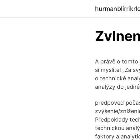
hurmanblirrikr
Zvlnen
A právě o tomto 
si myslíte! „Za s
o technické analý
analýzy do jedné
predpoveď počasi
zvýšenie/zníženi
Předpoklady techn
technickou analý
faktory a analyti