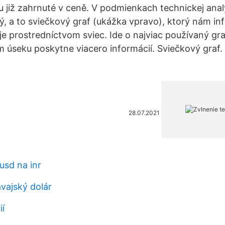
sou již zahrnuté v ceně. V podmienkach technickej an
ý, a to sviečkový graf (ukážka vpravo), ktorý nám in
e prostredníctvom sviec. Ide o najviac používaný gra
úseku poskytne viacero informácií. Sviečkový graf
28.07.2021
usd na inr
avajský dolár
ií