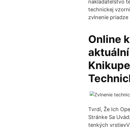
nakladateľstvo t
technickej vzorn
zvlnenie priadze 
Online 
aktuální
Knikupe
Technic
Tvrdí, Že Ich Op
Stránke Sa Uvá
tenkých vrstievV