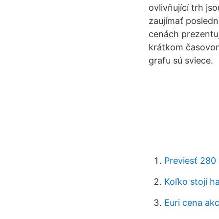
ovlivňující trh j
zaujímať posledn
cenách prezentuj
krátkom časovom 
grafu sú sviece.
Previesť 280 
Koľko stojí h
Euri cena akc