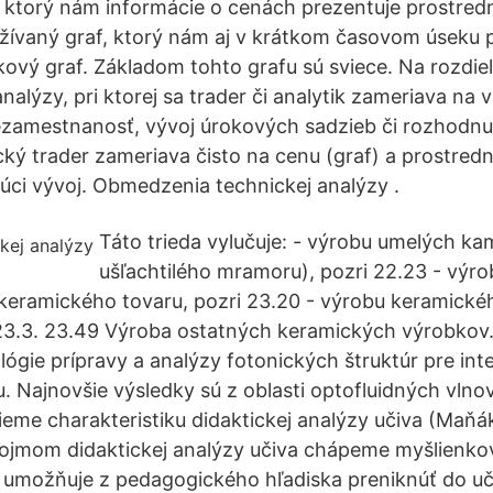
 ktorý nám informácie o cenách prezentuje prostred
užívaný graf, ktorý nám aj v krátkom časovom úseku 
čkový graf. Základom tohto grafu sú sviece. Na rozdie
nalýzy, pri ktorej sa trader či analytik zameriava na
 nezamestnanosť, vývoj úrokových sadzieb či rozhodnut
cký trader zameriava čisto na cenu (graf) a prostre
dúci vývoj. Obmedzenia technickej analýzy .
Táto trieda vylučuje: - výrobu umelých ka
ušľachtilého mramoru), pozri 22.23 - výro
eramického tovaru, pozri 23.20 - výrobu keramick
 23.3. 23.49 Výroba ostatných keramických výrobkov.
lógie prípravy a analýzy fotonických štruktúr pre in
u. Najnovšie výsledky sú z oblasti optofluidných vlno
ieme charakteristiku didaktickej analýzy učiva (Maňák
pojmom didaktickej analýzy učiva chápeme myšlienko
u umožňuje z pedagogického hľadiska preniknúť do uče