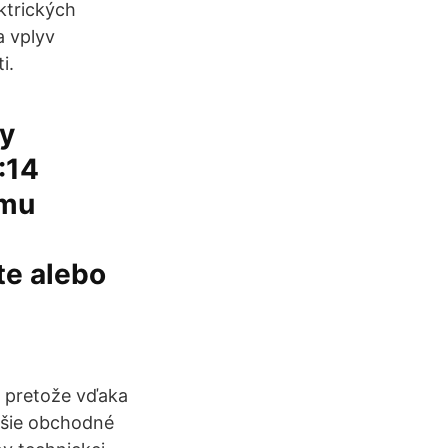
ktrických
a vplyv
i.
zy
:14
emu
te alebo
, pretože vďaka
lšie obchodné