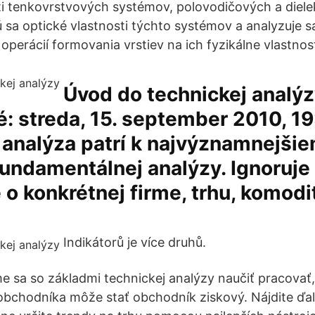
ti tenkovrstvových systémov, polovodičových a diele
ú sa optické vlastnosti týchto systémov a analyzuje s
perácií formovania vrstiev na ich fyzikálne vlastnost
Úvod do technickej analý
: streda, 15. september 2010, 19
 analýza patrí k najvýznamnejši
fundamentálnej analýzy. Ignoruje
 o konkrétnej firme, trhu, komodi
Indikátorů je více druhů.
 sa so základmi technickej analýzy naučiť pracovať
obchodníka môže stať obchodník ziskový. Nájdite ďa